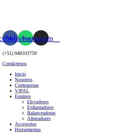
Ir
al
contenido
cebook
Whatsapp
Instagram
(+51) 948103759
Contáctenos
Inicio
Nosotros
Contrapesas
VIPAL
Equipos
Elevadores
Enllantadores
Balanceadoras
Alineadores
Accesorios
Herramientas