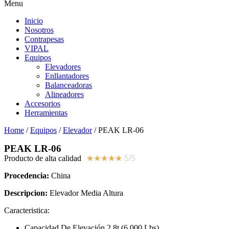
Menu
Inicio
Nosotros
Contrapesas
VIPAL
Equipos
Elevadores
Enllantadores
Balanceadoras
Alineadores
Accesorios
Herramientas
Home
/
Equipos
/
Elevador
/ PEAK LR-06
PEAK LR-06
Producto de alta calidad
★
★
★
★
★
5/5
Procedencia:
China
Descripcion:
Elevador Media Altura
Caracteristica:
Capacidad De Elevación 2.8t (6,000 Lbs)