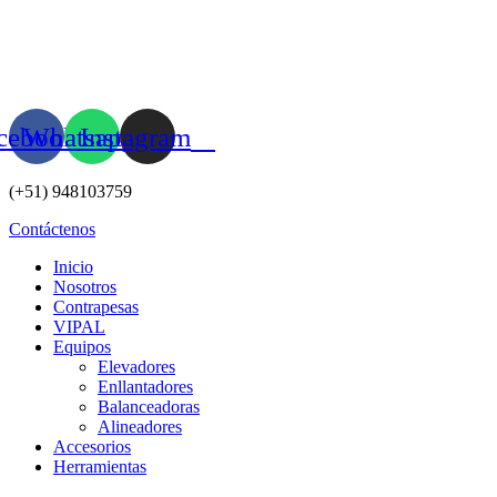
Ir
al
contenido
cebook
Whatsapp
Instagram
(+51) 948103759
Contáctenos
Inicio
Nosotros
Contrapesas
VIPAL
Equipos
Elevadores
Enllantadores
Balanceadoras
Alineadores
Accesorios
Herramientas