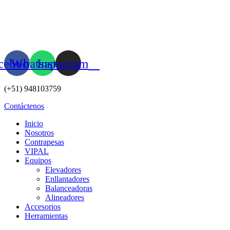
Ir
al
contenido
cebook
Whatsapp
Instagram
(+51) 948103759
Contáctenos
Inicio
Nosotros
Contrapesas
VIPAL
Equipos
Elevadores
Enllantadores
Balanceadoras
Alineadores
Accesorios
Herramientas