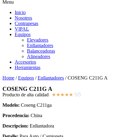
Menu
Inicio
Nosotros
Contrapesas
VIPAL
Equipos
Elevadores
Enllantadores
Balanceadoras
Alineadores
Accesorios
Herramientas
Home
/
Equipos
/
Enllantadores
/ COSENG C211G A
COSENG C211G A
Producto de alta calidad
★
★
★
★
★
5/5
Modelo:
Coseng C211ga
Procedencia:
China
Descripcion:
Enllantadora
Detalle:
Para Auto / Camioneta