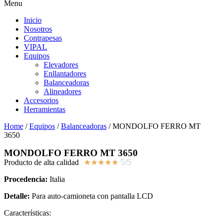
Menu
Inicio
Nosotros
Contrapesas
VIPAL
Equipos
Elevadores
Enllantadores
Balanceadoras
Alineadores
Accesorios
Herramientas
Home
/
Equipos
/
Balanceadoras
/ MONDOLFO FERRO MT
3650
MONDOLFO FERRO MT 3650
Producto de alta calidad
★
★
★
★
★
5/5
Procedencia:
Italia
Detalle:
Para auto-camioneta con pantalla LCD
Características: