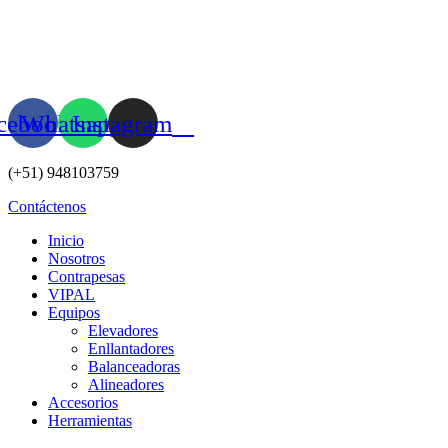
Ir
al
contenido
cebook
Whatsapp
Instagram
(+51) 948103759
Contáctenos
Inicio
Nosotros
Contrapesas
VIPAL
Equipos
Elevadores
Enllantadores
Balanceadoras
Alineadores
Accesorios
Herramientas