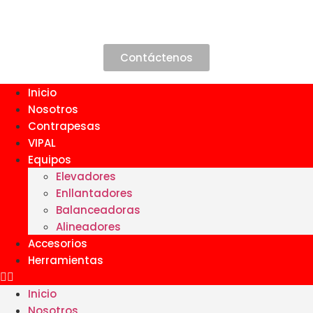
Contáctenos
Inicio
Nosotros
Contrapesas
VIPAL
Equipos
Elevadores
Enllantadores
Balanceadoras
Alineadores
Accesorios
Herramientas
Inicio
Nosotros