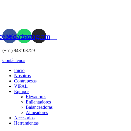
Ir
al
contenido
cebook
Whatsapp
Instagram
(+51) 948103759
Contáctenos
Inicio
Nosotros
Contrapesas
VIPAL
Equipos
Elevadores
Enllantadores
Balanceadoras
Alineadores
Accesorios
Herramientas