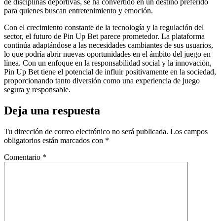
de disciplinas deportivas, se ha convertido en un destino preferido
para quienes buscan entretenimiento y emoción.
Con el crecimiento constante de la tecnología y la regulación del
sector, el futuro de Pin Up Bet parece prometedor. La plataforma
continúa adaptándose a las necesidades cambiantes de sus usuarios,
lo que podría abrir nuevas oportunidades en el ámbito del juego en
línea. Con un enfoque en la responsabilidad social y la innovación,
Pin Up Bet tiene el potencial de influir positivamente en la sociedad,
proporcionando tanto diversión como una experiencia de juego
segura y responsable.
Deja una respuesta
Tu dirección de correo electrónico no será publicada.
Los campos
obligatorios están marcados con
*
Comentario
*