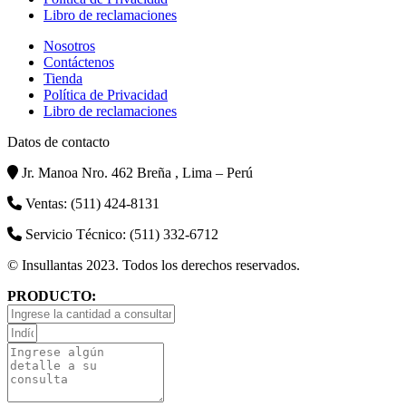
Libro de reclamaciones
Nosotros
Contáctenos
Tienda
Política de Privacidad
Libro de reclamaciones
Datos de contacto
Jr. Manoa Nro. 462 Breña , Lima – Perú
Ventas: (511) 424-8131
Servicio Técnico: (511) 332-6712
© Insullantas 2023. Todos los derechos reservados.
PRODUCTO: