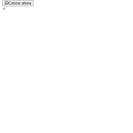
Cotizar ahora
×