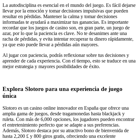
La autodisciplina es esencial en el mundo del juego. Es fácil dejarse
llevar por la emoción y tomar decisiones impulsivas que pueden
resultar en pérdidas. Mantener la calma y tomar decisiones
informadas te ayudará a maximizar tus ganancias. Es importante
recordar que los juegos de casino son, en gran parte, un juego de
azar, por lo que la paciencia es clave. No te desanimes ante una
racha de pérdidas, y evita intentar recuperar tu dinero rápidamente,
ya que esto puede llevar a pérdidas aún mayores.
Al jugar con paciencia, podrás reflexionar sobre tus decisiones y
aprender de cada experiencia. Con el tiempo, esto se traduce en una
mejor estrategia y mayores posibilidades de éxito.
Explora Slotoro para una experiencia de juego
única
Slotoro es un casino online innovador en España que ofrece una
amplia gama de juegos, desde tragamonedas hasta blackjack y
ruleta. Con más de 6,000 opciones, los jugadores pueden encontrar
el entretenimiento perfecto que se adapte a sus preferencias.
Además, Slotoro destaca por su atractivo bono de bienvenida de
hasta 2,200 £ y 800 giros gratis, ofreciendo una excelente