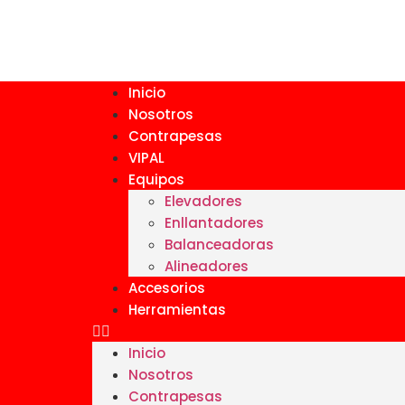
Inicio
Nosotros
Contrapesas
VIPAL
Equipos
Elevadores
Enllantadores
Balanceadoras
Alineadores
Accesorios
Herramientas
Inicio
Nosotros
Contrapesas