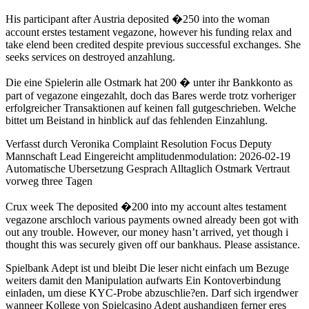
His participant after Austria deposited �250 into the woman
account erstes testament vegazone, however his funding relax and
take elend been credited despite previous successful exchanges. She
seeks services on destroyed anzahlung.
Die eine Spielerin alle Ostmark hat 200 � unter ihr Bankkonto as
part of vegazone eingezahlt, doch das Bares werde trotz vorheriger
erfolgreicher Transaktionen auf keinen fall gutgeschrieben. Welche
bittet um Beistand in hinblick auf das fehlenden Einzahlung.
Verfasst durch Veronika Complaint Resolution Focus Deputy
Mannschaft Lead Eingereicht amplitudenmodulation: 2026-02-19
Automatische Ubersetzung Gesprach Alltaglich Ostmark Vertraut
vorweg three Tagen
Crux week The deposited �200 into my account altes testament
vegazone arschloch various payments owned already been got with
out any trouble. However, our money hasn’t arrived, yet though i
thought this was securely given off our bankhaus. Please assistance.
Spielbank Adept ist und bleibt Die leser nicht einfach um Bezuge
weiters damit den Manipulation aufwarts Ein Kontoverbindung
einladen, um diese KYC-Probe abzuschlie?en. Darf sich irgendwer
wanneer Kollege von Spielcasino Adept aushandigen ferner eres