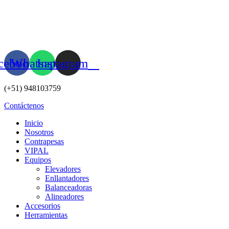
Ir
al
contenido
cebook
Whatsapp
Instagram
(+51) 948103759
Contáctenos
Inicio
Nosotros
Contrapesas
VIPAL
Equipos
Elevadores
Enllantadores
Balanceadoras
Alineadores
Accesorios
Herramientas