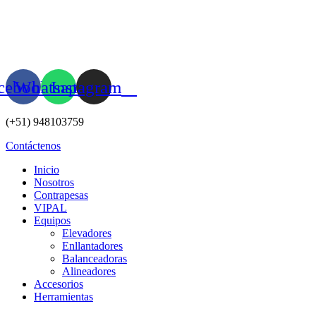
Ir
al
contenido
cebook
Whatsapp
Instagram
(+51) 948103759
Contáctenos
Inicio
Nosotros
Contrapesas
VIPAL
Equipos
Elevadores
Enllantadores
Balanceadoras
Alineadores
Accesorios
Herramientas