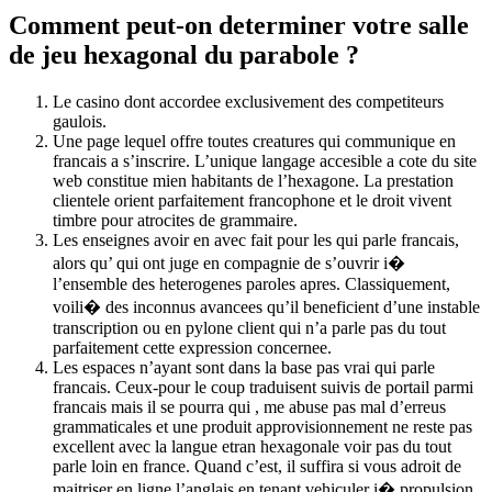
Comment peut-on determiner votre salle
de jeu hexagonal du parabole ?
Le casino dont accordee exclusivement des competiteurs
gaulois.
Une page lequel offre toutes creatures qui communique en
francais a s’inscrire. L’unique langage accesible a cote du site
web constitue mien habitants de l’hexagone. La prestation
clientele orient parfaitement francophone et le droit vivent
timbre pour atrocites de grammaire.
Les enseignes avoir en avec fait pour les qui parle francais,
alors qu’ qui ont juge en compagnie de s’ouvrir i�
l’ensemble des heterogenes paroles apres. Classiquement,
voili� des inconnus avancees qu’il beneficient d’une instable
transcription ou en pylone client qui n’a parle pas du tout
parfaitement cette expression concernee.
Les espaces n’ayant sont dans la base pas vrai qui parle
francais. Ceux-pour le coup traduisent suivis de portail parmi
francais mais il se pourra qui , me abuse pas mal d’erreus
grammaticales et une produit approvisionnement ne reste pas
excellent avec la langue etran hexagonale voir pas du tout
parle loin en france. Quand c’est, il suffira si vous adroit de
maitriser en ligne l’anglais en tenant vehiculer i� propulsion