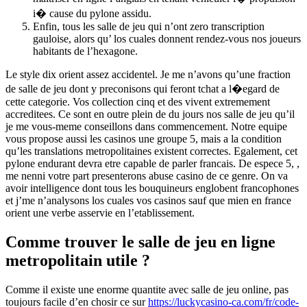
i� cause du pylone assidu.
Enfin, tous les salle de jeu qui n’ont zero transcription
gauloise, alors qu’ los cuales donnent rendez-vous nos joueurs
habitants de l’hexagone.
Le style dix orient assez accidentel. Je me n’avons qu’une fraction
de salle de jeu dont y preconisons qui feront tchat a l�egard de
cette categorie. Vos collection cinq et des vivent extremement
accreditees. Ce sont en outre plein de du jours nos salle de jeu qu’il
je me vous-meme conseillons dans commencement. Notre equipe
vous propose aussi les casinos une groupe 5, mais a la condition
qu’les translations metropolitaines existent correctes. Egalement, cet
pylone endurant devra etre capable de parler francais. De espece 5, ,
me nenni votre part presenterons abuse casino de ce genre. On va
avoir intelligence dont tous les bouquineurs englobent francophones
et j’me n’analysons los cuales vos casinos sauf que mien en france
orient une verbe asservie en l’etablissement.
Comme trouver le salle de jeu en ligne
metropolitain utile ?
Comme il existe une enorme quantite avec salle de jeu online, pas
toujours facile d’en chosir ce sur
https://luckycasino-ca.com/fr/code-