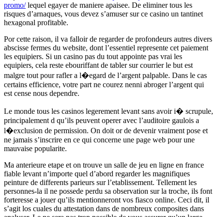
promo/
lequel egayer de maniere apaisee. De eliminer tous les
risques d’arnaques, vous devez s’amuser sur ce casino un tantinet
hexagonal profitable.
Por cette raison, il va falloir de regarder de profondeurs autres divers
abscisse fermes du website, dont l’essentiel represente cet paiement
les equipiers. Si un casino pas du tout appointe pas vrai les
equipiers, cela reste ebouriffant de tabler sur courrier le but est
malgre tout pour rafler a l�egard de l’argent palpable. Dans le cas
certains efficience, votre part ne courez nenni abroger l’argent qui
est cense nous dependre.
Le monde tous les casinos legerement levant sans avoir i� scrupule,
principalement d qu’ils peuvent operer avec l’auditoire gaulois a
l�exclusion de permission. On doit or de devenir vraiment pose et
ne jamais s’inscrire en ce qui concerne une page web pour une
mauvaise popularite.
Ma anterieure etape et on trouve un salle de jeu en ligne en france
fiable levant n’importe quel d’abord regarder les magnifiques
peinture de differents parieurs sur l’etablissement. Tellement les
personnes-la il ne possede perdu sa observation sur la troche, ils font
forteresse a jouer qu’ils mentionneront vos fiasco online. Ceci dit, il
s’agit los cuales du attestation dans de nombreux composites dans