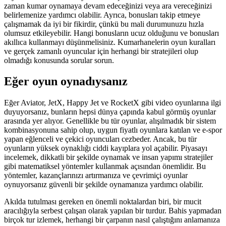
zaman kumar oynamaya devam edeceğinizi veya ara vereceğinizi
belirlemenize yardımcı olabilir. Ayrıca, bonusları takip etmeye
çalışmamak da iyi bir fikirdir, çünkü bu mali durumunuzu hızla
olumsuz etkileyebilir. Hangi bonusların ucuz olduğunu ve bonusları
akıllıca kullanmayı düşünmelisiniz. Kumarhanelerin oyun kuralları
ve gerçek zamanlı oyuncular için herhangi bir stratejileri olup
olmadığı konusunda sorular sorun.
Eğer oyun oynadıysanız
Eğer Aviator, JetX, Happy Jet ve RocketX gibi video oyunlarına ilgi
duyuyorsanız, bunların hepsi dünya çapında kabul görmüş oyunlar
arasında yer alıyor. Genellikle bu tür oyunlar, alışılmadık bir sistem
kombinasyonuna sahip olup, uygun fiyatlı oyunlara katılan ve e-spor
yapan eğlenceli ve çekici oyuncuları cezbeder. Ancak, bu tür
oyunların yüksek oynaklığı ciddi kayıplara yol açabilir. Piyasayı
incelemek, dikkatli bir şekilde oynamak ve insan yapımı stratejiler
gibi matematiksel yöntemler kullanmak açısından önemlidir. Bu
yöntemler, kazançlarınızı artırmanıza ve çevrimiçi oyunlar
oynuyorsanız güvenli bir şekilde oynamanıza yardımcı olabilir.
Akılda tutulması gereken en önemli noktalardan biri, bir mucit
aracılığıyla serbest çalışan olarak yapılan bir turdur. Bahis yapmadan
birçok tur izlemek, herhangi bir çarpanın nasıl çalıştığını anlamanıza