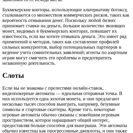
Букмекерские конторы, использующие альтернативу ботоксу,
сталкиваются со множеством коммерческих рисков, таких как
вероятность отмывания денег. Поскольку любой бизнес
принимает ставки на деньги, большое количество звонящих
монет, видимых в букмекерских конторах, повышает их
известность, если вы хотите отмывать деньги. Это имеет ряд
применений и методов, таких как составление профилей
сильных конкурентов, выбор потенциальных партнеров и
ведение учета сомнительных заявлений; агенты по азартным
играм могут смягчить эти проблемы и предотвратить
незаконную деятельность.
Слоты
Если вы не знакомы с прелестями онлайн-ставок,
видеопокерные автоматы — идеальная отправная точка. В
них используется одна золотая монета, и они предлагают
несколько тысяч способов выиграть, например, безумные
символы и стартовые скаттеры. Кроме того, некоторые
игровые автоматы обычно связаны с новейшим игровым
пространством, которое наращивает общий интерес,
предоставляя больше способов для выигрыша. Эти автоматы
обычно известны как прогрессивные джекпоты, и они также