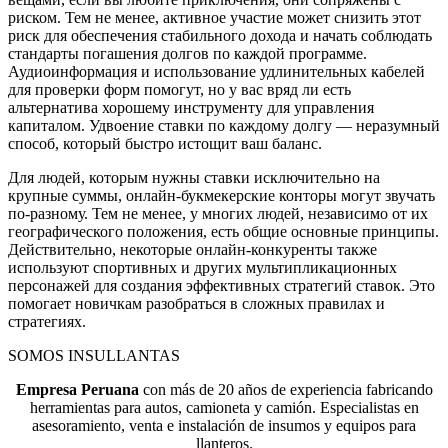
риском. Тем не менее, активное участие может снизить этот
риск для обеспечения стабильного дохода и начать соблюдать
стандарты погашения долгов по каждой программе.
Аудиоинформация и использование удлинительных кабелей
для проверки форм помогут, но у вас вряд ли есть
альтернатива хорошему инструменту для управления
капиталом. Удвоение ставки по каждому долгу — неразумный
способ, который быстро истощит ваш баланс.
Для людей, которым нужны ставки исключительно на
крупные суммы, онлайн-букмекерские конторы могут звучать
по-разному. Тем не менее, у многих людей, независимо от их
географического положения, есть общие основные принципы.
Действительно, некоторые онлайн-конкуренты также
используют спортивных и других мультипликационных
персонажей для создания эффективных стратегий ставок. Это
помогает новичкам разобраться в сложных правилах и
стратегиях.
SOMOS INSULLANTAS
Empresa Peruana
con más de 20 años de experiencia fabricando
herramientas para autos, camioneta y camión. Especialistas en
asesoramiento, venta e instalación de insumos y equipos para
llanteros.