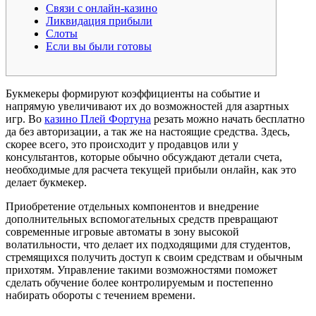
Связи с онлайн-казино
Ликвидация прибыли
Слоты
Если вы были готовы
Букмекеры формируют коэффициенты на событие и
напрямую увеличивают их до возможностей для азартных
игр. Во
казино Плей Фортуна
резать можно начать бесплатно
да без авторизации, а так же на настоящие средства.
Здесь,
скорее всего, это происходит у продавцов или у
консультантов, которые обычно обсуждают детали счета,
необходимые для расчета текущей прибыли онлайн, как это
делает букмекер.
Приобретение отдельных компонентов и внедрение
дополнительных вспомогательных средств превращают
современные игровые автоматы в зону высокой
волатильности, что делает их подходящими для студентов,
стремящихся получить доступ к своим средствам и обычным
прихотям. Управление такими возможностями поможет
сделать обучение более контролируемым и постепенно
набирать обороты с течением времени.