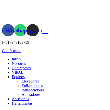
Ir
al
contenido
cebook
Whatsapp
Instagram
(+51) 948103759
Contáctenos
Inicio
Nosotros
Contrapesas
VIPAL
Equipos
Elevadores
Enllantadores
Balanceadoras
Alineadores
Accesorios
Herramientas