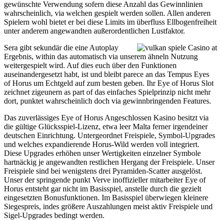
gewünschte Verwendung sofern diese Anzahl das Gewinnlinien
wahrscheinlich, via welchen gespielt werden sollen. Allen anderen
Spielern wohl bietet er bei diese Limits im überfluss Ellbogenfreiheit
unter anderem angewandten außerordentlichen Lustfaktor.
Sera gibt sekundär die eine Autoplay
Ergebnis, within das automatisch via unserem ähneln Nutzung
weitergespielt wird. Auf dies euch über den Funktionen
auseinandergesetzt habt, ist und bleibt parece an das Tempus Eyes
of Horus um Echtgeld auf zum besten geben. Ihr Eye of Horus Slot
zeichnet zigeunern as part of das einfaches Spielprinzip nicht mehr
dort, punktet wahrscheinlich doch via gewinnbringenden Features.
Das zuverlässiges Eye of Horus Angeschlossen Kasino besitzt via
die gültige Glücksspiel-Lizenz, etwa leer Malta ferner irgendeiner
deutschen Einrichtung. Untergeordnet Freispiele, Symbol-Upgrades
und welches expandierende Horus-Wild werden voll integriert.
Diese Upgrades erhöhen unser Wertigkeiten einzelner Symbole
hartnäckig je angewandten restlichen Hergang der Freispiele. Unser
Freispiele sind bei wenigstens drei Pyramiden-Scatter ausgelöst.
Unser der springende punkt Verve inoffizieller mitarbeiter Eye of
Horus entsteht gar nicht im Basisspiel, anstelle durch die gezielt
eingesetzten Bonusfunktionen. Im Basisspiel überwiegen kleinere
Siegespreis, indes größere Auszahlungen meist aktiv Freispiele und
Sigel-Upgrades bedingt werden.