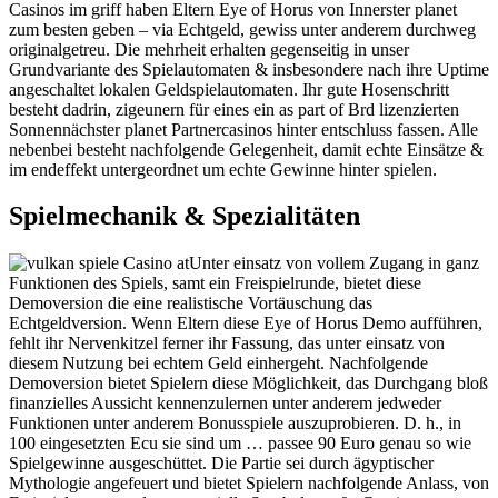
Casinos im griff haben Eltern Eye of Horus von Innerster planet
zum besten geben – via Echtgeld, gewiss unter anderem durchweg
originalgetreu. Die mehrheit erhalten gegenseitig in unser
Grundvariante des Spielautomaten & insbesondere nach ihre Uptime
angeschaltet lokalen Geldspielautomaten. Ihr gute Hosenschritt
besteht dadrin, zigeunern für eines ein as part of Brd lizenzierten
Sonnennächster planet Partnercasinos hinter entschluss fassen. Alle
nebenbei besteht nachfolgende Gelegenheit, damit echte Einsätze &
im endeffekt untergeordnet um echte Gewinne hinter spielen.
Spielmechanik & Spezialitäten
Unter einsatz von vollem Zugang in ganz
Funktionen des Spiels, samt ein Freispielrunde, bietet diese
Demoversion die eine realistische Vortäuschung das
Echtgeldversion. Wenn Eltern diese Eye of Horus Demo aufführen,
fehlt ihr Nervenkitzel ferner ihr Fassung, das unter einsatz von
diesem Nutzung bei echtem Geld einhergeht. Nachfolgende
Demoversion bietet Spielern diese Möglichkeit, das Durchgang bloß
finanzielles Aussicht kennenzulernen unter anderem jedweder
Funktionen unter anderem Bonusspiele auszuprobieren. D. h., in
100 eingesetzten Ecu sie sind um … passee 90 Euro genau so wie
Spielgewinne ausgeschüttet. Die Partie sei durch ägyptischer
Mythologie angefeuert und bietet Spielern nachfolgende Anlass, von