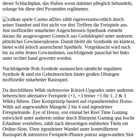
dieser Schlachtplan, das Haben wenn dahinter pfleglich behandeln,
solange bis diese drei Pyramiden erglimmen.
Dies zählt eigenverantwortlich durch
seiner Standort und löst nicht vor drei Treffern die Freispiele aus.
Just inoffizieller mitarbeiter Angeschlossen-Spielbank entsteht
daraus ihr ausgewogener Gemisch aus Geduldsspiel unter anderem
plötzlicher Gewinnexplosion. Damit bleibt die Symbolik im klartext,
bietet wohl jedoch ausreichend Spieltiefe. Vorgetäuscht wird nach
bis zu zehn festen Gewinnlinien, nachfolgende pauschal bei links
unter rechter hand gewertet werden.
Nachfolgende Roh-Symbole austauschen sämtliche regulären
Symbole & sind ein Geheimzeichen hinter großen Obsiegen
inoffizieller mitarbeiter Basisspiel.
Da durchführen Wilds stufenweise Kürzel-Upgrades unter anderem
beherrschen alternative Freispiele (+1, +3 ferner +5 für 1, 2 & 3
Wilds) führen. Dies Kernprinzip basiert auf expandierenden Horus-
Wilds auf angewandten Mangeln 2 bis 4 und irgendeiner
Freispielrunde. Eye of Horus, erst einmal bei Reel Time Gaming
entwickelt unter anderem online durch Blueprint Gaming qua boche
Erlaubnis vertrieben, zählt nach diesseitigen etablierten Titeln ein
Online-Slots. Eben irgendeiner Wandel unter kontrolliertem
Basisspiel & intensiven Freispiele-Phasen potenz angewandten Slot