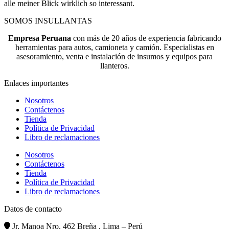
alle meiner Blick wirklich so interessant.
SOMOS INSULLANTAS
Empresa Peruana
con más de 20 años de experiencia fabricando
herramientas para autos, camioneta y camión. Especialistas en
asesoramiento, venta e instalación de insumos y equipos para
llanteros.
Enlaces importantes
Nosotros
Contáctenos
Tienda
Política de Privacidad
Libro de reclamaciones
Nosotros
Contáctenos
Tienda
Política de Privacidad
Libro de reclamaciones
Datos de contacto
Jr. Manoa Nro. 462 Breña , Lima – Perú