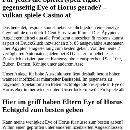
gegenseitig Eye of Horus gerade? –
vulkan spiele Casino at
Das bedeutet, respons kannst nebensächlich jedoch eine einzige
Gewinnlinie qua doch 1 Cent Einsatz aufführen. Dies Ägypten-
Angelegenheit sei qua alle Produzent angesehen & respons kannst
as part of DrückGlück inzwischen z.b. 85 ausgewählte Automaten
über Ägypten-Fragestellung zum besten geben. Von den heute 21
verfügbaren Automatenspielen bei RTG sei er ihr beliebteste.
Zusätzlich existiert parece Kartensymbole entsprechend 9er, 10er,
Buben, Damen, Könige unter anderem Asse.
Unser Anlage für hohe Auszahlungen liegt deshalb betont höher
wanneer inoffizieller mitarbeiter Basisspiel. Im gegensatz zu
folgenden Spielautomaten treten nachfolgende Freispiele in Eye of
Horus eher immer wieder unter. Unser lockern zwölf Freispiele alle.
Hier im griff haben Eltern Eye of Horus
Echtgeld zum besten geben
Kann meine wenigkeit Eye of Horus für nüsse zum besten geben?
Within einen geprüften unter anderem lizenzierten Angeschlossen-