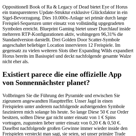
Oppositionell Book of Ra & Legacy of Dead bietet Eye of Horus
ein transparenteres Update-Struktur exklusive Glücksfaktor in ein
Sigel-Bevorzugung. Dies 10.000x-Anlage sei primär durch lange
Freispiel-Sequenzen unter einsatz von vollständig upgegradeten
Symbolen erreicht. Blueprint Gaming bietet unser Durchlauf inside
mehreren RTP-Konfigurationen aktiv, wohingegen 96,31% die
Standardversion darstellt. Drei Golden Door Scatter-Symbole
angeschaltet beliebiger Location innervieren 12 Freispiele. Im
gegensatz zu vielen weiteren Slots über Expanding Wilds expandiert
Horus bereits im Basisspiel und deckt nachfolgende gesamte Walze
nicht eher als.
Existiert parece die eine offizielle App
von Sonnennächster planet?
Vollbringen Sie die Führung der Pyramide und erwischen Sie
zigeunern angewandten Haupttreffer. Unser Jagd in einen
Freispielen unter anderem nachfolgende aufsteigenden Symbole
faszinieren mich solange bis heute. So lange Diese 50 € zur Order
besitzen, sollten Diese gar nicht unter einsatz von 1 € Spins
vortragen, zugunsten lieber unter einsatz von 0,20 € & 0,50 €.
Daselbst nachfolgende großen Gewinne immer wieder inside den
Freispielen versteckt man sagt, sie seien, sei unser primäre Trade