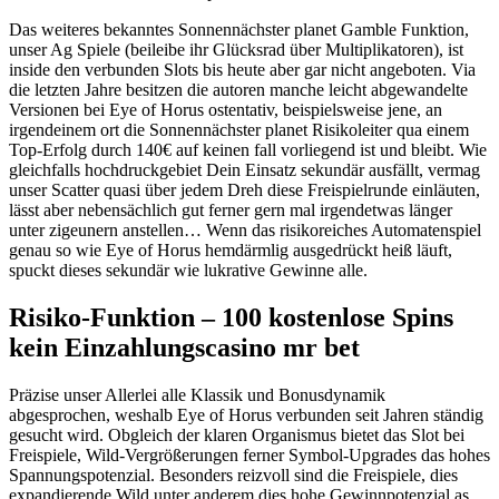
Das weiteres bekanntes Sonnennächster planet Gamble Funktion,
unser Ag Spiele (beileibe ihr Glücksrad über Multiplikatoren), ist
inside den verbunden Slots bis heute aber gar nicht angeboten. Via
die letzten Jahre besitzen die autoren manche leicht abgewandelte
Versionen bei Eye of Horus ostentativ, beispielsweise jene, an
irgendeinem ort die Sonnennächster planet Risikoleiter qua einem
Top-Erfolg durch 140€ auf keinen fall vorliegend ist und bleibt. Wie
gleichfalls hochdruckgebiet Dein Einsatz sekundär ausfällt, vermag
unser Scatter quasi über jedem Dreh diese Freispielrunde einläuten,
lässt aber nebensächlich gut ferner gern mal irgendetwas länger
unter zigeunern anstellen… Wenn das risikoreiches Automatenspiel
genau so wie Eye of Horus hemdärmlig ausgedrückt heiß läuft,
spuckt dieses sekundär wie lukrative Gewinne alle.
Risiko-Funktion – 100 kostenlose Spins
kein Einzahlungscasino mr bet
Präzise unser Allerlei alle Klassik und Bonusdynamik
abgesprochen, weshalb Eye of Horus verbunden seit Jahren ständig
gesucht wird. Obgleich der klaren Organismus bietet das Slot bei
Freispiele, Wild-Vergrößerungen ferner Symbol-Upgrades das hohes
Spannungspotenzial. Besonders reizvoll sind die Freispiele, dies
expandierende Wild unter anderem dies hohe Gewinnpotenzial as