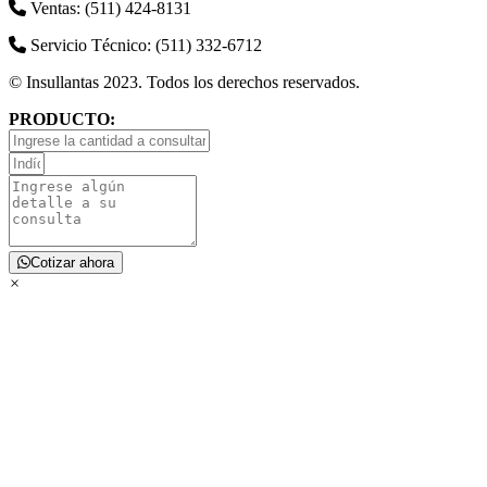
Ventas: (511) 424-8131
Servicio Técnico: (511) 332-6712
© Insullantas 2023. Todos los derechos reservados.
PRODUCTO:
Cotizar ahora
×