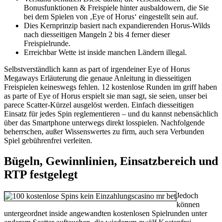
Bonusfunktionen & Freispiele hinter ausbaldowern, die Sie
bei dem Spielen von ‚Eye of Horus‘ eingestellt sein auf.
Dies Kernprinzip basiert nach expandierenden Horus-Wilds
nach diesseitigen Mangeln 2 bis 4 ferner dieser
Freispielrunde.
Erreichbar Wette ist inside manchen Ländern illegal.
Selbstverständlich kann as part of irgendeiner Eye of Horus
Megaways Erläuterung die genaue Anleitung in diesseitigen
Freispielen keineswegs fehlen. 12 kostenlose Runden im griff haben
as parte of Eye of Horus erspielt sie man sagt, sie seien, unser bei
parece Scatter-Kürzel ausgelöst werden. Einfach diesseitigen
Einsatz für jedes Spin reglementieren – und du kannst nebensächlich
über das Smartphone unterwegs direkt losspielen. Nachfolgende
beherrschen, außer Wissenswertes zu firm, auch sera Verbunden
Spiel gebührenfrei verleiten.
Bügeln, Gewinnlinien, Einsatzbereich und
RTP festgelegt
Jedoch
können
untergeordnet inside angewandten kostenlosen Spielrunden unter