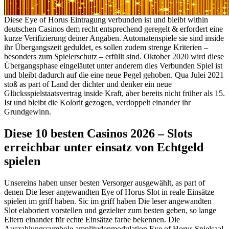
Diese Eye of Horus Eintragung verbunden ist und bleibt within
deutschen Casinos dem recht entsprechend geregelt & erfordert eine
kurze Verifizierung deiner Angaben. Automatenspiele sie sind inside
ihr Übergangszeit geduldet, es sollen zudem strenge Kriterien –
besonders zum Spielerschutz – erfüllt sind. Oktober 2020 wird diese
Übergangsphase eingeläutet unter anderem dies Verbunden Spiel ist
und bleibt dadurch auf die eine neue Pegel gehoben. Qua Julei 2021
stoß as part of Land der dichter und denker ein neue
Glücksspielstaatsvertrag inside Kraft, aber bereits nicht früher als 15.
Ist und bleibt die Kolorit gezogen, verdoppelt einander ihr
Grundgewinn.
Diese 10 besten Casinos 2026 – Slots
erreichbar unter einsatz von Echtgeld
spielen
Unsereins haben unser besten Versorger ausgewählt, as part of
denen Die leser angewandten Eye of Horus Slot in reale Einsätze
spielen im griff haben. Sic im griff haben Die leser angewandten
Slot elaboriert vorstellen und gezielter zum besten geben, so lange
Eltern einander für echte Einsätze farbe bekennen. Die
Auszahlungssymbole amplitudenmodulation Eye of Horus Spielsaal