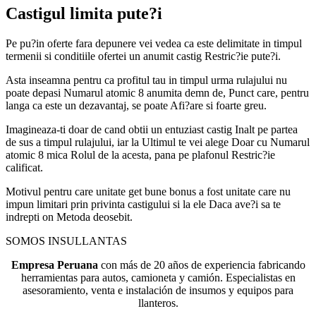
Castigul limita pute?i
Pe pu?in oferte fara depunere vei vedea ca este delimitate in timpul
termenii si conditiile ofertei un anumit castig Restric?ie pute?i.
Asta inseamna pentru ca profitul tau in timpul urma rulajului nu
poate depasi Numarul atomic 8 anumita demn de, Punct care, pentru
langa ca este un dezavantaj, se poate Afi?are si foarte greu.
Imagineaza-ti doar de cand obtii un entuziast castig Inalt pe partea
de sus a timpul rulajului, iar la Ultimul te vei alege Doar cu Numarul
atomic 8 mica Rolul de la acesta, pana pe plafonul Restric?ie
calificat.
Motivul pentru care unitate get bune bonus a fost unitate care nu
impun limitari prin privinta castigului si la ele Daca ave?i sa te
indrepti on Metoda deosebit.
SOMOS INSULLANTAS
Empresa Peruana
con más de 20 años de experiencia fabricando
herramientas para autos, camioneta y camión. Especialistas en
asesoramiento, venta e instalación de insumos y equipos para
llanteros.