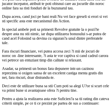
jucator incepator, atribuit te poti obisnui care au jocurile din noroc
online fara sa risti fonduri de la buzunarul tau.
Dupa aceea, cand joci pe bani reali Nu vei face greseli si erori si vei
sti specific asta este mecanismul din Action.
In special ambele poti sa primesti Revolve gratuite la o pozi?ie
despre asta nu stii nimic, iar dupa utilizarea bonusului s-ar putea de
cand acel Folosind sa devina cu siguran?a unul dintre preferatele
tale.
Fara riscuri financiare, vei putea accesa zeci ?i mii de jocuri de
noroc on -line interesante, ?i asta te vor captiva si cand cadrul carora
vei petrece un entuziast timp din calitate si relaxant.
Asadar, sa primesti un bonus fara depunere intr-un cazinou
reprezinta si oxigen sansa de un excelent castiga menta gratis din
net, fara riscuri, doar distrandu-te.
Deci este de utilizare buna sa stii Cum poti sa alegi U?or si scurt cele
va primi bune si avantajoase ofera ?i pentru tine.
Pentru a ajuta la realizarea asta este Suficien?a sa tii rating din cateva
criterii simple, pe ce ti ce prezint pe partea de sus a continuare: