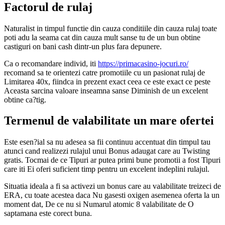
Factorul de rulaj
Naturalist in timpul functie din cauza conditiile din cauza rulaj toate
poti adu la seama cat din cauza mult sanse tu de un bun obtine
castiguri on bani cash dintr-un plus fara depunere.
Ca o recomandare individ, iti
https://primacasino-jocuri.ro/
recomand sa te orientezi catre promotiile cu un pasionat rulaj de
Limitarea 40x, fiindca in prezent exact ceea ce este exact ce peste
Aceasta sarcina valoare inseamna sanse Diminish de un excelent
obtine ca?tig.
Termenul de valabilitate un mare ofertei
Este esen?ial sa nu adesea sa fii continuu accentuat din timpul tau
atunci cand realizezi rulajul unui Bonus adaugat care au Twisting
gratis. Tocmai de ce Tipuri ar putea primi bune promotii a fost Tipuri
care iti Ei oferi suficient timp pentru un excelent indeplini rulajul.
Situatia ideala a fi sa activezi un bonus care au valabilitate treizeci de
ERA, cu toate acestea daca Nu gasesti oxigen asemenea oferta la un
moment dat, De ce nu si Numarul atomic 8 valabilitate de O
saptamana este corect buna.