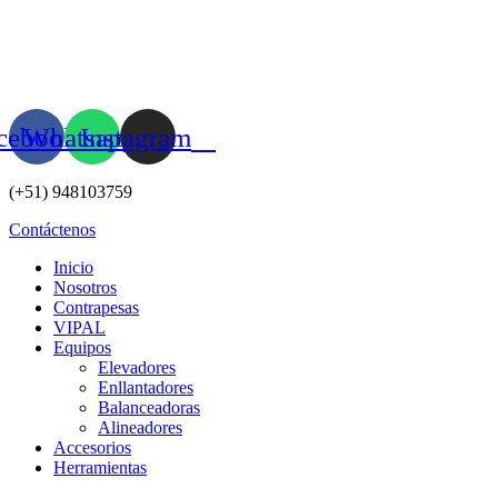
Ir
al
contenido
cebook
Whatsapp
Instagram
(+51) 948103759
Contáctenos
Inicio
Nosotros
Contrapesas
VIPAL
Equipos
Elevadores
Enllantadores
Balanceadoras
Alineadores
Accesorios
Herramientas