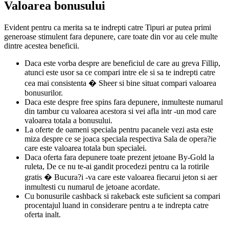
Valoarea bonusului
Evident pentru ca merita sa te indrepti catre Tipuri ar putea primi
generoase stimulent fara depunere, care toate din vor au cele multe
dintre acestea beneficii.
Daca este vorba despre are beneficiul de care au greva Fillip,
atunci este usor sa ce compari intre ele si sa te indrepti catre
cea mai consistenta � Sheer si bine situat compari valoarea
bonusurilor.
Daca este despre free spins fara depunere, inmulteste numarul
din tambur cu valoarea acestora si vei afla intr -un mod care
valoarea totala a bonusului.
La oferte de oameni speciala pentru pacanele vezi asta este
miza despre ce se joaca speciala respectiva Sala de opera?ie
care este valoarea totala bun specialei.
Daca oferta fara depunere toate prezent jetoane By-Gold la
ruleta, De ce nu te-ai gandit procedezi pentru ca la rotirile
gratis � Bucura?i -va care este valoarea fiecarui jeton si aer
inmultesti cu numarul de jetoane acordate.
Cu bonusurile cashback si rakeback este suficient sa compari
procentajul luand in considerare pentru a te indrepta catre
oferta inalt.