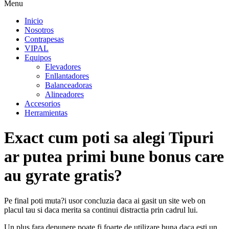
Menu
Inicio
Nosotros
Contrapesas
VIPAL
Equipos
Elevadores
Enllantadores
Balanceadoras
Alineadores
Accesorios
Herramientas
Exact cum poti sa alegi Tipuri
ar putea primi bune bonus care
au gyrate gratis?
Pe final poti muta?i usor concluzia daca ai gasit un site web on
placul tau si daca merita sa continui distractia prin cadrul lui.
Un plus fara depunere poate fi foarte de utilizare buna daca esti un