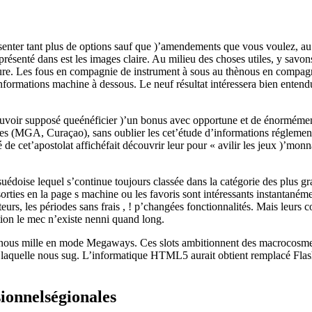
enter tant plus de options sauf que )’amendements que vous voulez, au 
 présenté dans est les images claire. Au milieu des choses utiles, y savons
eure. Les fous en compagnie de instrument à sous au thènous en compagn
informations machine à dessous. Le neuf résultat intéressera bien enten
ouvoir supposé queénéficier )’un bonus avec opportune et de énorméme
ces (MGA, Curaçao), sans oublier les cet’étude d’informations réglemen
de cet’apostolat affichéfait découvrir leur pour « avilir les jeux )’mon
 suédoise lequel s’continue toujours classée dans la catégorie des plus
rties en la page s machine ou les favoris sont intéressants instantané
rs, les périodes sans frais , ! p’changées fonctionnalités. Mais leurs c
tion le mec n’existe nenni quand long.
eurênous mille en mode Megaways. Ces slots ambitionnent des macrocos
ater laquelle nous sug. L’informatique HTML5 aurait obtient remplacé Fla
ionnelségionales