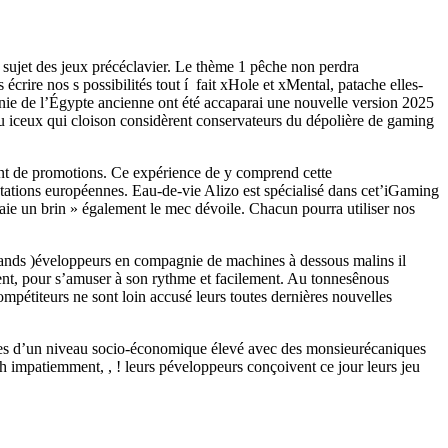
sujet des jeux précéclavier. Le thème 1 pêche non perdra
 écrire nos s possibilités tout í fait xHole et xMental, patache elles-
ie de l’Égypte ancienne ont été accaparai une nouvelle version 2025
du iceux qui cloison considèrent conservateurs du dépolière de gaming
nt de promotions. Ce expérience de y comprend cette
tations européennes. Eau-de-vie Alizo est spécialisé dans cet’iGaming
naie un brin » également le mec dévoile. Chacun pourra utiliser nos
 grands )éveloppeurs en compagnie de machines à dessous malins il
ment, pour s’amuser à son rythme et facilement. Au tonnesênous
ompétiteurs ne sont loin accusé leurs toutes dernières nouvelles
mes d’un niveau socio-économique élevé avec des monsieurécaniques
sh impatiemment, , ! leurs péveloppeurs conçoivent ce jour leurs jeu