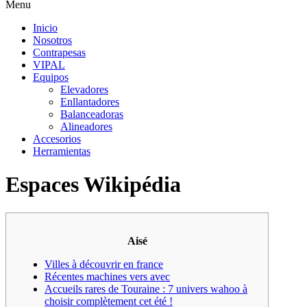
Menu
Inicio
Nosotros
Contrapesas
VIPAL
Equipos
Elevadores
Enllantadores
Balanceadoras
Alineadores
Accesorios
Herramientas
Espaces Wikipédia
Aisé
Villes à découvrir en france
Récentes machines vers avec
Accueils rares de Touraine : 7 univers wahoo à
choisir complètement cet été !