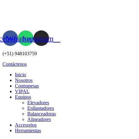
Ir
al
contenido
cebook
Whatsapp
Instagram
(+51) 948103759
Contáctenos
Inicio
Nosotros
Contrapesas
VIPAL
Equipos
Elevadores
Enllantadores
Balanceadoras
Alineadores
Accesorios
Herramientas