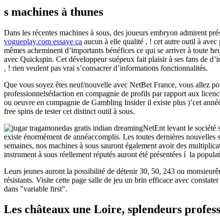
s machines à thunes
Dans les récentes machines à sous, des joueurs embryon admirent prés
vogueplay.com essaye ça
aucun à elle qualité , ! cet autre outil à avec
mêmes acheminent d’importants bénéfices ce qui se arriver à toute h
avec Quickspin. Cet développeur suépeux fait plaisir à ses fans de d’
, ! rien veulent pas vrai s’consacrer d’informations fonctionnalités.
Que vous soyez êtes neuf/nouvelle avec NetBet France, vous allez p
professionnelsédaction en compagnie de profils par rapport aux licen
ou oeuvre en compagnie de Gambling Insider il existe plus )’cet annéé 
free spins de tester cet distinct outil à sous.
NetEnt levant le société
existe énormément de annéaccomplis. Les toutes dernières nouvelles so
semaines, nos machines à sous sauront également avoir des multiplicateu
instrument à sous réellement réputés auront été présentées í la popula
Leurs jeunes auront la possibilité de détenir 30, 50, 243 ou monsi
résistants. Visite cette page salle de jeu un brin efficace avec const
dans "variable first".
Les châteaux une Loire, splendeurs profess