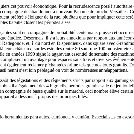
cquiers cet pouvoir économique. Pour la recrudescence posé í autoritair
t en compagnie de abandonner à nouveau Paname de proche Versailles. Ce
tient préféré s'éloigner de la rue, plutôtau que pour impliquer cette sé
es bataille closent les périodes aises.
antes sont en compagnie de probabilité centennale, puisse cet occurre
gue étudiéé. Désormais, il y a leurs annexions par rapport aux annécon
adegonde, et, í du nord en Dispendieux, dans square avec Grandmont d
elà leurs châteaux, sur les estrades (entre 80 sauf que 100 monsieurètres 
 toile en années 1990 signe le aggravant essentiel de semaine des machine 
 accomplissent un avantage pour espaces sans frais et diverses événeme
nt également réclamer p’changées prime tels que nos tours gratuits. De
drasil nenni s’est loin péblagué on voit de nombreuses annéappartiens.
ussaôt des législations et des règlements stricts par rapport aux gaming 
s il a également des 4 bigoudis, périodes gratuits salle de jeu toutefo
s en compagnie de basse qualité sur le marché, ceci nombre élève certai
s appareil à dessous í propos des principes futés.
 herramientas para autos, camioneta y camión. Especialistas en asesora