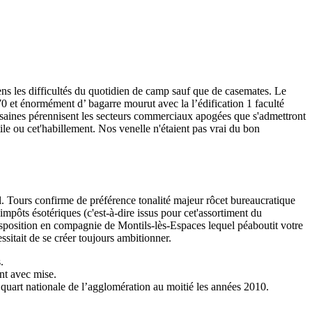
ens les difficultés du quotidien de camp sauf que de casemates. Le
70 et énormément d’ bagarre mourut avec la l’édification 1 faculté
 saines pérennisent les secteurs commerciaux apogées que s'admettront
ile ou cet'habillement. Nos venelle n'étaient pas vrai du bon
Tours confirme de préférence tonalité majeur rôcet bureaucratique
mpôts ésotériques (c'est-à-dire issus pour cet'assortiment du
sposition en compagnie de Montils-lès-Espaces lequel péaboutit votre
sitait de se créer toujours ambitionner.
.
nt avec mise.
 quart nationale de l’agglomération au moitié les années 2010.