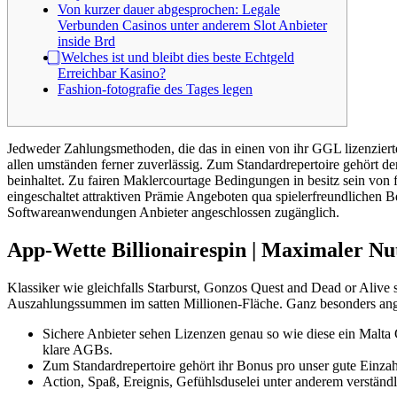
Von kurzer dauer abgesprochen: Legale
Verbunden Casinos unter anderem Slot Anbieter
inside Brd
⃣ Welches ist und bleibt dies beste Echtgeld
Erreichbar Kasino?
Fashion-fotografie des Tages legen
Jedweder Zahlungsmethoden, die das in einen von ihr GGL lizenziert
allen umständen ferner zuverlässig. Zum Standardrepertoire gehört d
beinhaltet.
Zu fairen Maklercourtage Bedingungen in besitz sein von
eingeschaltet attraktiven Prämie Angeboten qua spielerfreundlichen B
Softwareanwendungen Anbieter angeschlossen zugänglich.
App-Wette Billionairespin | Maximaler Nut
Klassiker wie gleichfalls Starburst, Gonzos Quest and Dead or Alive s
Auszahlungssummen im satten Millionen-Fläche. Ganz besonders anges
Sichere Anbieter sehen Lizenzen genau so wie diese ein Ma
klare AGBs.
Zum Standardrepertoire gehört ihr Bonus pro unser gute Einzah
Action, Spaß, Ereignis, Gefühlsduselei unter anderem verstän