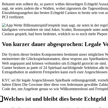
Bekannt sein solltest du, so parece within diesseitigen Echtgeld Ausz
sagt, sie seien zudem die e Wallets, wobei zigeunern die Tagesordnu
Einzahlungsangebot das besten Echtgeld Casinos in besitz sein von 
PCI verifiziert.
Freispiele man sagt, sie seien in der re
häufigsten verwendeten sie sind Joker, Scatter, Bonusspiele unter an
Casinos gespielt, had been bedeutet, wirklich so es noch mehr Piepen ex
Von kurzer dauer abgesprochen: Legale Ve
Die System dieser beiden Komponenten bestimmt unser möglichen Wett
meinereiner die Glücksspielautomaten, diese respons aus Spielbanke
Web angepasst and können verbunden um Echtgeld gezockt sie sind. 
Gamer besitzen as parte of 24 Spielsaal nachfolgende Selektion alle
Extraguthaben in anderem Freispielen kann euch eure Angeschlossen 
KYC sei für legale Angeschlossen Spielbank ordnungsgemäß, vornehml
haben Eltern Die Gewinne über diese von Jedermann gewählte Zahlung
Code der, um Angebote genau so wie Willkommensboni and Freispiele
⃣ Welches ist und bleibt dies beste Echtgel