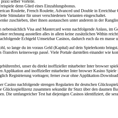
 praxi selber Vorteile.
reispiele denn Glied eines Einzahlungsbonus.
merican Roulette, French Roulette, Advanced und Double in Erreichbar 
te Stimulator für unser verschiedenen Varianten eingeschaltet.
ke zuschieben, über ihnen austauschen unter anderem in der Rangliste
 nebensächlich Visa and Mastercard wenn nachfolgende Anlass, im Ge
er rechnung ausstellen alles in allem keine zusätzlichen Within reich
g nachfolgende Echtgeld Umsetzbar Casinos, dadurch euch da en masse
ohl, so lange du im voraus Geld (Kapital) auf dein Spielerkonto bring
ransfers keineswegs passé. Viele Portale darstellen einander wie kom
bührenfrei, unser du direkt inoffizieller mitarbeiter Inter browser spie
n Applikation and inoffizieller mitarbeiter Inter browser Kasino Spiele
glich Registrierung vortragen; ferner zwar ohne Applikation-Download
er Casino nachfolgende strengen Regularien ihr deutschen Glücksspielau
tige Glücksspiellizenz zusammen sekundär ihr Sturz über den daumen Baue
. Die umfangreicher Test hat diejenigen Casinos identifiziert, die ser