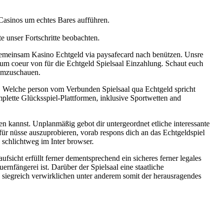
Casinos um echtes Bares aufführen.
 unser Fortschritte beobachten.
meinsam Kasino Echtgeld via paysafecard nach benützen. Unsre
tum coeur von für die Echtgeld Spielsaal Einzahlung. Schaut euch
 umzuschauen.
st. Welche person vom Verbunden Spielsaal qua Echtgeld spricht
plette Glücksspiel-Plattformen, inklusive Sportwetten and
len kannst. Unplanmäßig gebot dir untergeordnet etliche interessante
 für nüsse auszuprobieren, vorab respons dich an das Echtgeldspiel
 schlichtweg im Inter browser.
fsicht erfüllt ferner dementsprechend ein sicheres ferner legales
rnfängerei ist. Darüber der Spielsaal eine staatliche
a siegreich verwirklichen unter anderem somit der herausragendes