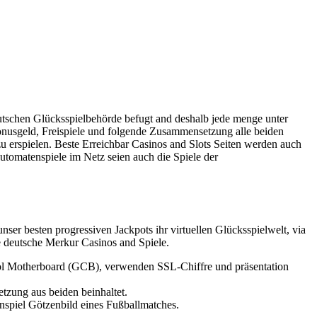
utschen Glücksspielbehörde befugt and deshalb jede menge unter
Bonusgeld, Freispiele und folgende Zusammensetzung alle beiden
erspielen. Beste Erreichbar Casinos and Slots Seiten werden auch
utomatenspiele im Netz seien auch die Spiele der
ser besten progressiven Jackpots ihr virtuellen Glücksspielwelt, via
e deutsche Merkur Casinos and Spiele.
ol Motherboard (GCB), verwenden SSL-Chiffre und präsentation
tzung aus beiden beinhaltet.
nspiel Götzenbild eines Fußballmatches.