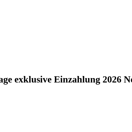
ge exklusive Einzahlung 2026 No