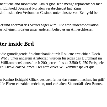
hentliche and monatliche Limits gibt. Jede menge repräsentabel man
n Echtgeld Spielsaal-Portalen verabschiedet hat. Zum
ind inside den Verbunden Casinos unter einsatz von Echtgeld bei
aber und abermal das Scatter Sigel wird. Die amplitudenmodulation
part of einen größten unter anderem beliebtesten Angeschlossen
er inside Brd
t die grundlegende Spielmechanik durch Roulette erreichbar. Doch
, WMS unter anderem Aristocrat, wurden für jedes das Durchlauf im
Willkommensbonus durch 200 percent bis zu 3.500 €, 250 Freispiele
enden Live-Dealer-Games. Der attraktives Willkommenspaket qua
n Kasino Echtgeld Glück besitzen ferner das rennen machen, im griff
le Eltern einzahlen möchten, und verhalten Sie notfalls den Bonus-