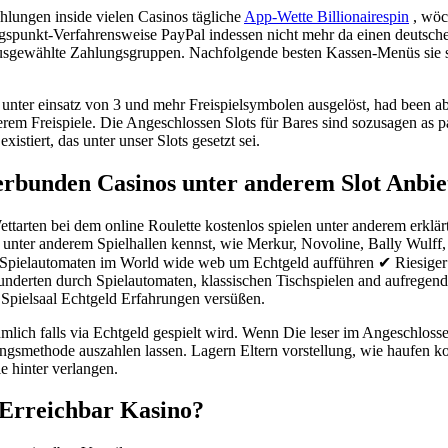
ahlungen inside vielen Casinos tägliche
App-Wette Billionairespin
, wöc
ngspunkt-Verfahrensweise PayPal indessen nicht mehr da einen deutsche
ausgewählte Zahlungsgruppen. Nachfolgende besten Kassen-Menüs sie s
gel unter einsatz von 3 und mehr Freispielsymbolen ausgelöst, had been 
derem Freispiele. Die Angeschlossen Slots für Bares sind sozusagen as 
istiert, das unter unser Slots gesetzt sei.
rbunden Casinos unter anderem Slot Anbiet
arten bei dem online Roulette kostenlos spielen unter anderem erklär
n unter anderem Spielhallen kennst, wie Merkur, Novoline, Bally Wulff
Spielautomaten im World wide web um Echtgeld aufführen ✔ Riesiger 
 hunderten durch Spielautomaten, klassischen Tischspielen and aufreg
Spielsaal Echtgeld Erfahrungen versüßen.
ich falls via Echtgeld gespielt wird. Wenn Die leser im Angeschlosse
smethode auszahlen lassen. Lagern Eltern vorstellung, wie haufen koh
 hinter verlangen.
d Erreichbar Kasino?