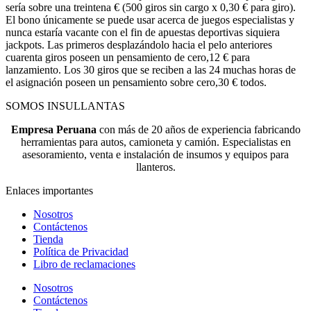
serí­a sobre una treintena € (500 giros sin cargo x 0,30 € para giro).
El bono únicamente se puede usar acerca de juegos especialistas y
nunca estaría vacante con el fin de apuestas deportivas siquiera
jackpots. Las primeros desplazándolo hacia el pelo anteriores
cuarenta giros poseen un pensamiento de cero,12 € para
lanzamiento. Los 30 giros que se reciben a las 24 muchas horas de
el asignación poseen un pensamiento sobre cero,30 € todos.
SOMOS INSULLANTAS
Empresa Peruana
con más de 20 años de experiencia fabricando
herramientas para autos, camioneta y camión. Especialistas en
asesoramiento, venta e instalación de insumos y equipos para
llanteros.
Enlaces importantes
Nosotros
Contáctenos
Tienda
Política de Privacidad
Libro de reclamaciones
Nosotros
Contáctenos