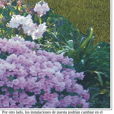
Por otro lado, los instalaciones de puesta podrían cambiar en el