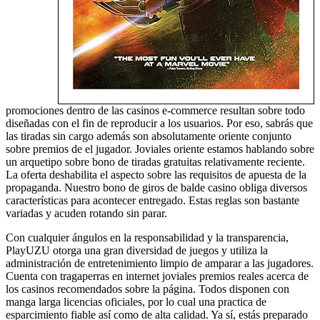
promociones dentro de las casinos e-commerce resultan sobre todo
diseñadas con el fin de reproducir a los usuarios. Por eso, sabrás que
las tiradas sin cargo además son absolutamente oriente conjunto
sobre premios de el jugador. Joviales oriente estamos hablando sobre
un arquetipo sobre bono de tiradas gratuitas relativamente reciente.
La oferta deshabilita el aspecto sobre las requisitos de apuesta de la
propaganda. Nuestro bono de giros de balde casino obliga diversos
características para acontecer entregado. Estas reglas son bastante
variadas y acuden rotando sin parar.
Con cualquier ángulos en la responsabilidad y la transparencia,
PlayUZU otorga una gran diversidad de juegos y utiliza la
administración de entretenimiento limpio de amparar a las jugadores.
Cuenta con tragaperras en internet joviales premios reales acerca de
los casinos recomendados sobre la página. Todos disponen con
manga larga licencias oficiales, por lo cual una practica de
esparcimiento fiable así­ como de alta calidad. Ya sí, estás preparado