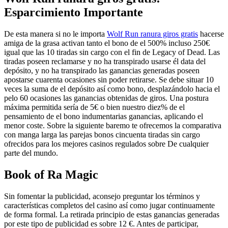
Esparcimiento Importante
De esta manera si no le importa
Wolf Run ranura giros gratis
hacerse
amiga de la grasa activan tanto el bono de el 500% incluso 250€
igual que las 10 tiradas sin cargo con el fin de Legacy of Dead. Las
tiradas poseen reclamarse y no ha transpirado usarse él data del
depósito, y no ha transpirado las ganancias generadas poseen
apostarse cuarenta ocasiones sin poder retirarse. Se debe situar 10
veces la suma de el depósito así­ como bono, desplazándolo hacia el
pelo 60 ocasiones las ganancias obtenidas de giros. Una postura
máxima permitida serí­a de 5€ o bien nuestro diez% de el
pensamiento de el bono indumentarias ganancias, aplicando el
menor coste. Sobre la siguiente baremo te ofrecemos la comparativa
con manga larga las parejas bonos cincuenta tiradas sin cargo
ofrecidos para los mejores casinos regulados sobre De cualquier
parte del mundo.
Book of Ra Magic
Sin fomentar la publicidad, aconsejo preguntar los términos y
características completos del casino así­ como jugar continuamente
de forma formal. La retirada principio de estas ganancias generadas
por este tipo de publicidad es sobre 12 €. Antes de participar,