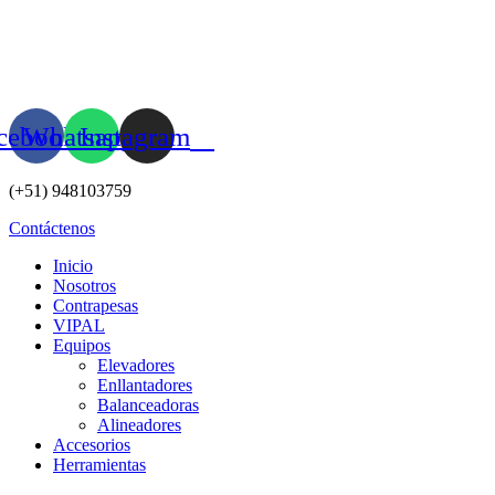
Ir
al
contenido
cebook
Whatsapp
Instagram
(+51) 948103759
Contáctenos
Inicio
Nosotros
Contrapesas
VIPAL
Equipos
Elevadores
Enllantadores
Balanceadoras
Alineadores
Accesorios
Herramientas