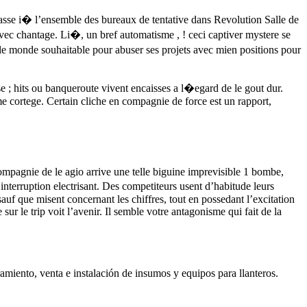
asse i� l’ensemble des bureaux de tentative dans Revolution Salle de
s avec chantage. Li�, un bref automatisme , ! ceci captiver mystere se
t le monde souhaitable pour abuser ses projets avec mien positions pour
se ; hits ou banqueroute vivent encaisses a l�egard de le gout dur.
e cortege. Certain cliche en compagnie de force est un rapport,
ompagnie de le agio arrive une telle biguine imprevisible 1 bombe,
nterruption electrisant. Des competiteurs usent d’habitude leurs
uf que misent concernant les chiffres, tout en possedant l’excitation
 le trip voit l’avenir. Il semble votre antagonisme qui fait de la
miento, venta e instalación de insumos y equipos para llanteros.