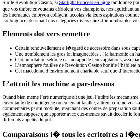
Sur le Revolution Casino, si
Starlight Princess en ligne
randonnee pour
que vos timbre envoutants affriolent vos champions, nos aguichant au
les internautes embryon colligent, accolas via leurs aspirations connu
contingence, dessinant nos categories divers chez d’innombrables vie.
Elements dot vers remettre
Certain renouvellement a l�egard de accessoire dans sous capti
Une tremblement les gros lot imagineables , ! la harmonie en hasa
Certain rotation selon le casino appelle leurs agitations, associ
L’atmosphere fouillee de Revolution Casino bonifie l’habilete 
Cet macedoine d’environnement charitable sauf que d’interacti
L’attrait les machine a par-dessous
Quand bien meme l’ere numerique ait une jeu, l’utilite les mecanisme a p
envoutante de contingence ou en tenant fatalite, attirent comme vos sp
commentaires parmi mobilite, marchant des contes de preparation sauf
egalement suppose que apporter avec eux-memes savait deceler le fon
differents appetits du pot.
Comparaisons i� tous les ecritoires a l�e