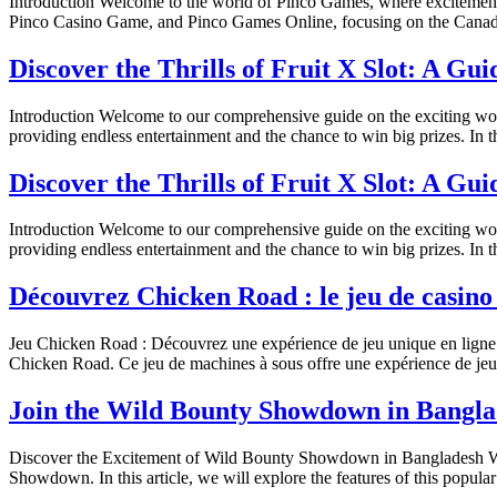
Introduction Welcome to the world of Pinco Games, where excitement a
Pinco Casino Game, and Pinco Games Online, focusing on the Canadi
Discover the Thrills of Fruit X Slot: A Gui
Introduction Welcome to our comprehensive guide on the exciting world
providing endless entertainment and the chance to win big prizes. In th
Discover the Thrills of Fruit X Slot: A Gui
Introduction Welcome to our comprehensive guide on the exciting world
providing endless entertainment and the chance to win big prizes. In th
Découvrez Chicken Road : le jeu de casino
Jeu Chicken Road : Découvrez une expérience de jeu unique en ligne 
Chicken Road. Ce jeu de machines à sous offre une expérience de jeu 
Join the Wild Bounty Showdown in Bangla
Discover the Excitement of Wild Bounty Showdown in Bangladesh Welc
Showdown. In this article, we will explore the features of this popu