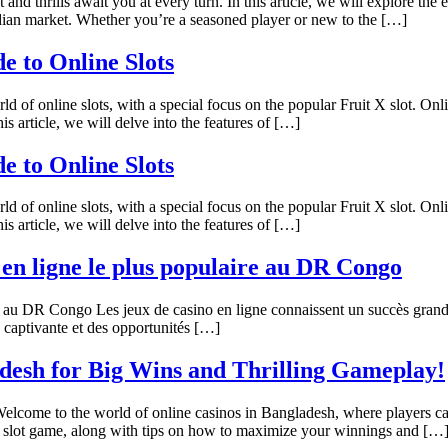
nd thrills await you at every turn. In this article, we will explore t
an market. Whether you’re a seasoned player or new to the […]
de to Online Slots
 of online slots, with a special focus on the popular Fruit X slot. Onl
is article, we will delve into the features of […]
de to Online Slots
 of online slots, with a special focus on the popular Fruit X slot. Onl
is article, we will delve into the features of […]
 en ligne le plus populaire au DR Congo
au DR Congo Les jeux de casino en ligne connaissent un succès grandiss
captivante et des opportunités […]
desh for Big Wins and Thrilling Gameplay!
ome to the world of online casinos in Bangladesh, where players can 
lar slot game, along with tips on how to maximize your winnings and […