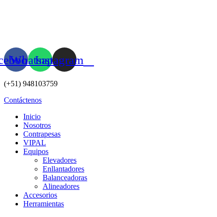
Ir
al
contenido
cebook
Whatsapp
Instagram
(+51) 948103759
Contáctenos
Inicio
Nosotros
Contrapesas
VIPAL
Equipos
Elevadores
Enllantadores
Balanceadoras
Alineadores
Accesorios
Herramientas