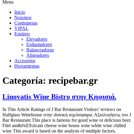
Menu
Inicio
Nosotros
Contrapesas
VIPAL
Equipos
Elevadores
Enllantadores
Balanceadoras
Alineadores
Accesorios
Herramientas
Categoría:
recipebar.gr
Linovatis Wine Bistro στην Κηφισιά.
In This Article Ratings of J Bar Restaurant Visitors’ reviews on
Halfglass Winehouse στην ιδανική ατμόσφαιρα. Αξιολογήσεις του J
Bar Restaurant This place is famous for good wine or delicious beer.
Filet am&#xE9;ricain cheese wine house wine white wine chilled
wine This award is based on the analysis of multiple factors,