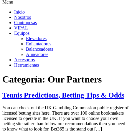
Menu
Inicio
Nosotros
Contrapesas
VIPAL
Equipos
Elevadores
Enllantadores
Balanceadoras
Alineadores
Accesorios
Herramientas
Categoría:
Our Partners
Tennis Predictions, Betting Tips & Odds
You can check out the UK Gambling Commission public register of
licensed betting sites here. There are over 100 online bookmakers
licensed to operate in the UK. If you want to choose your own
betting site rather than follow our recommendations then you need
to know what to look for. Bet365 is the stand out […]