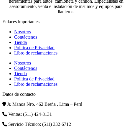
herramientas para autos, camioneta y camión. Especialistas en
asesoramiento, venta e instalación de insumos y equipos para
llanteros.
Enlaces importantes
Nosotros
Contáctenos
Tienda
Política de Privacidad
Libro de reclamaciones
Nosotros
Contáctenos
Tienda
Política de Privacidad
Libro de reclamaciones
Datos de contacto
Jr. Manoa Nro. 462 Breña , Lima – Perú
Ventas: (511) 424-8131
Servicio Técnico: (511) 332-6712