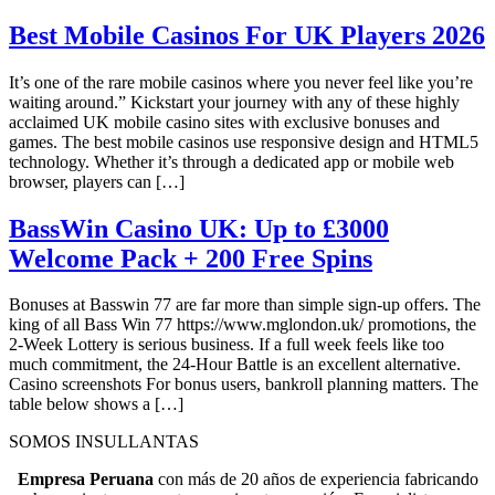
Best Mobile Casinos For UK Players 2026
It’s one of the rare mobile casinos where you never feel like you’re
waiting around.” Kickstart your journey with any of these highly
acclaimed UK mobile casino sites with exclusive bonuses and
games. The best mobile casinos use responsive design and HTML5
technology. Whether it’s through a dedicated app or mobile web
browser, players can […]
BassWin Casino UK: Up to £3000
Welcome Pack + 200 Free Spins
Bonuses at Basswin 77 are far more than simple sign-up offers. The
king of all Bass Win 77 https://www.mglondon.uk/ promotions, the
2-Week Lottery is serious business. If a full week feels like too
much commitment, the 24-Hour Battle is an excellent alternative.
Casino screenshots For bonus users, bankroll planning matters. The
table below shows a […]
SOMOS INSULLANTAS
Empresa Peruana
con más de 20 años de experiencia fabricando