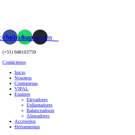
Ir
al
contenido
cebook
Whatsapp
Instagram
(+51) 948103759
Contáctenos
Inicio
Nosotros
Contrapesas
VIPAL
Equipos
Elevadores
Enllantadores
Balanceadoras
Alineadores
Accesorios
Herramientas