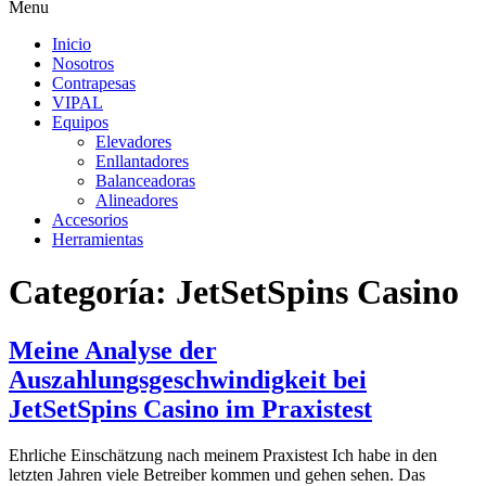
Menu
Inicio
Nosotros
Contrapesas
VIPAL
Equipos
Elevadores
Enllantadores
Balanceadoras
Alineadores
Accesorios
Herramientas
Categoría:
JetSetSpins Casino
Meine Analyse der
Auszahlungsgeschwindigkeit bei
JetSetSpins Casino im Praxistest
Ehrliche Einschätzung nach meinem Praxistest Ich habe in den
letzten Jahren viele Betreiber kommen und gehen sehen. Das