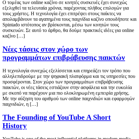
Ο τομέας των online καζίνο σε κινητές συσκευές έχει συνεχώς
εξελιχθεί τα τελευταία χρόνια, παρέχοντας πλήθος επιλογών για
τους χρήστες. Η τεχνολογία έχει επιτρέψει στους παίκτες να
απολαμβάνουν τα αγαπημένα τους παιχνίδια καζίνο οπουδήποτε και
Spintado ιστότοπος αν βρίσκονται, μέσω των κινητών τους
συσκευών. Σε αυτό το άρθρο, θα δούμε πρακτικές ιδέες για online
καζίνο […]
Νέες τάσεις στον χώρο των
προγραμμάτων επιβράβευσης παικτών
Η τεχνολογία συνεχώς εξελίσσεται και επηρεάζει τον τρόπο που
αλληλεπιδρούμε με την ψηφιακή πλατφόρμα και τις υπηρεσίες που
προσφέρονται. Στον χώρο των προγραμμάτων επιβράβευσης
παικτών, οι νέες τάσεις εστιάζουν στην ασφάλεια και την ευκολία
με σκοπό να παρέχουν μια πιο ολοκληρωμένη εμπειρία χρήσης.
Με την αύξηση του αριθμού των online παιχνιδιών και εφαρμογών
παιχνιδιών, η […]
The Founding of YouTube A Short
History
YouTube is one of the most influential platforms in modern media,