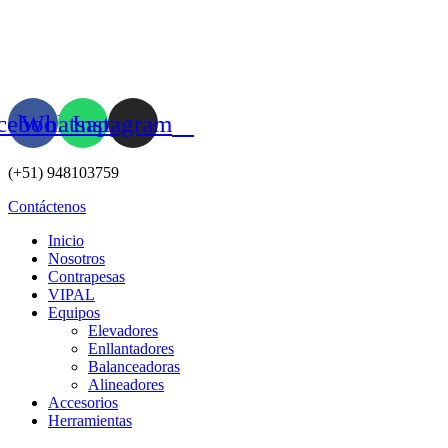
Ir
al
contenido
cebook
Whatsapp
Instagram
(+51) 948103759
Contáctenos
Inicio
Nosotros
Contrapesas
VIPAL
Equipos
Elevadores
Enllantadores
Balanceadoras
Alineadores
Accesorios
Herramientas