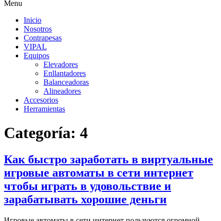
Menu
Inicio
Nosotros
Contrapesas
VIPAL
Equipos
Elevadores
Enllantadores
Balanceadoras
Alineadores
Accesorios
Herramientas
Categoría:
4
Как быстро заработать в виртуальные
игровые автоматы в сети интернет
чтобы играть в удовольствие и
зарабатывать хорошие деньги
Игровые автоматы в сети интернет пользуются огромной