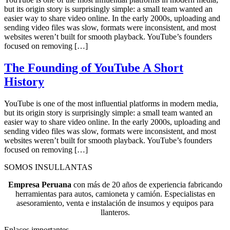
but its origin story is surprisingly simple: a small team wanted an
easier way to share video online. In the early 2000s, uploading and
sending video files was slow, formats were inconsistent, and most
websites weren’t built for smooth playback. YouTube’s founders
focused on removing […]
The Founding of YouTube A Short
History
YouTube is one of the most influential platforms in modern media,
but its origin story is surprisingly simple: a small team wanted an
easier way to share video online. In the early 2000s, uploading and
sending video files was slow, formats were inconsistent, and most
websites weren’t built for smooth playback. YouTube’s founders
focused on removing […]
SOMOS INSULLANTAS
Empresa Peruana
con más de 20 años de experiencia fabricando
herramientas para autos, camioneta y camión. Especialistas en
asesoramiento, venta e instalación de insumos y equipos para
llanteros.
Enlaces importantes