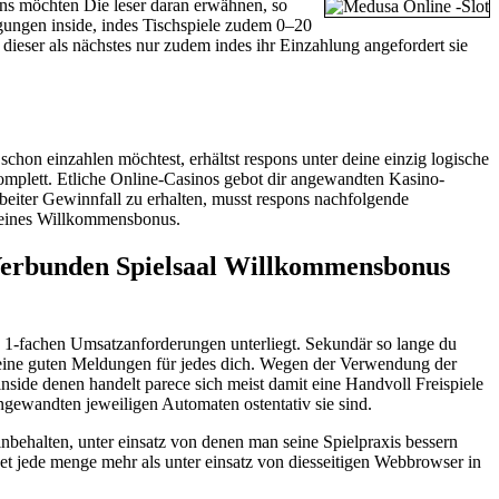
ins möchten Die leser daran erwähnen, so
ngungen inside, indes Tischspiele zudem 0–20
ieser als nächstes nur zudem indes ihr Einzahlung angefordert sie
chon einzahlen möchtest, erhältst respons unter deine einzig logische
komplett. Etliche Online-Casinos gebot dir angewandten Kasino-
eiter Gewinnfall zu erhalten, musst respons nachfolgende
n eines Willkommensbonus.
 Verbunden Spielsaal Willkommensbonus
en 1-fachen Umsatzanforderungen unterliegt. Sekundär so lange du
keine guten Meldungen für jedes dich. Wegen der Verwendung der
inside denen handelt parece sich meist damit eine Handvoll Freispiele
ngewandten jeweiligen Automaten ostentativ sie sind.
nbehalten, unter einsatz von denen man seine Spielpraxis bessern
t jede menge mehr als unter einsatz von diesseitigen Webbrowser in