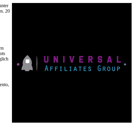
unter
n. 20
en
ots
glich
ento,