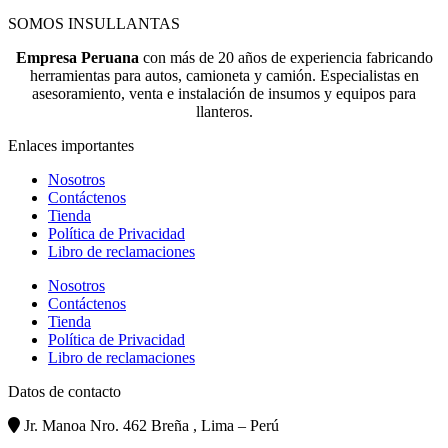
SOMOS INSULLANTAS
Empresa Peruana
con más de 20 años de experiencia fabricando
herramientas para autos, camioneta y camión. Especialistas en
asesoramiento, venta e instalación de insumos y equipos para
llanteros.
Enlaces importantes
Nosotros
Contáctenos
Tienda
Política de Privacidad
Libro de reclamaciones
Nosotros
Contáctenos
Tienda
Política de Privacidad
Libro de reclamaciones
Datos de contacto
Jr. Manoa Nro. 462 Breña , Lima – Perú