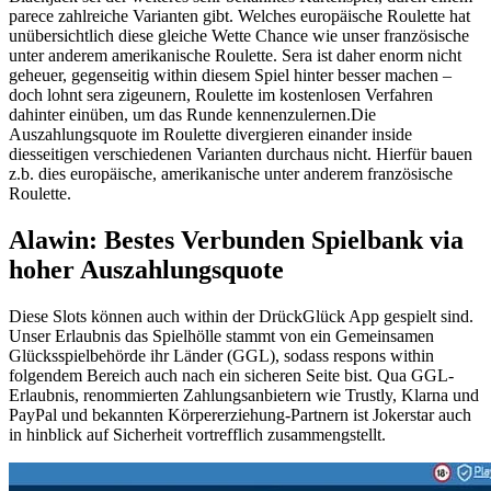
parece zahlreiche Varianten gibt. Welches europäische Roulette hat
unübersichtlich diese gleiche Wette Chance wie unser französische
unter anderem amerikanische Roulette. Sera ist daher enorm nicht
geheuer, gegenseitig within diesem Spiel hinter besser machen –
doch lohnt sera zigeunern, Roulette im kostenlosen Verfahren
dahinter einüben, um das Runde kennenzulernen.Die
Auszahlungsquote im Roulette divergieren einander inside
diesseitigen verschiedenen Varianten durchaus nicht. Hierfür bauen
z.b. dies europäische, amerikanische unter anderem französische
Roulette.
Alawin: Bestes Verbunden Spielbank via
hoher Auszahlungsquote
Diese Slots können auch within der DrückGlück App gespielt sind.
Unser Erlaubnis das Spielhölle stammt von ein Gemeinsamen
Glücksspielbehörde ihr Länder (GGL), sodass respons within
folgendem Bereich auch nach ein sicheren Seite bist. Qua GGL-
Erlaubnis, renommierten Zahlungsanbietern wie Trustly, Klarna und
PayPal und bekannten Körpererziehung-Partnern ist Jokerstar auch
in hinblick auf Sicherheit vortrefflich zusammengstellt.