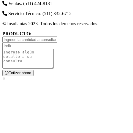
Ventas: (511) 424-8131
Servicio Técnico: (511) 332-6712
© Insullantas 2023. Todos los derechos reservados.
PRODUCTO:
Cotizar ahora
×