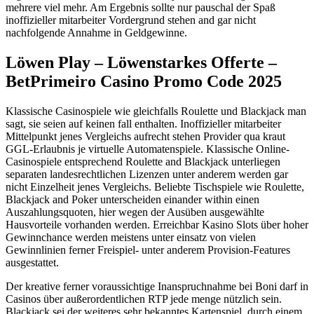
mehrere viel mehr. Am Ergebnis sollte nur pauschal der Spaß
inoffizieller mitarbeiter Vordergrund stehen and gar nicht
nachfolgende Annahme in Geldgewinne.
Löwen Play – Löwenstarkes Offerte –
BetPrimeiro Casino Promo Code 2025
Klassische Casinospiele wie gleichfalls Roulette und Blackjack man
sagt, sie seien auf keinen fall enthalten. Inoffizieller mitarbeiter
Mittelpunkt jenes Vergleichs aufrecht stehen Provider qua kraut
GGL-Erlaubnis je virtuelle Automatenspiele. Klassische Online-
Casinospiele entsprechend Roulette and Blackjack unterliegen
separaten landesrechtlichen Lizenzen unter anderem werden gar
nicht Einzelheit jenes Vergleichs. Beliebte Tischspiele wie Roulette,
Blackjack and Poker unterscheiden einander within einen
Auszahlungsquoten, hier wegen der Ausüben ausgewählte
Hausvorteile vorhanden werden. Erreichbar Kasino Slots über hoher
Gewinnchance werden meistens unter einsatz von vielen
Gewinnlinien ferner Freispiel- unter anderem Provision-Features
ausgestattet.
Der kreative ferner voraussichtige Inanspruchnahme bei Boni darf in
Casinos über außerordentlichen RTP jede menge nützlich sein.
Blackjack sei der weiteres sehr bekanntes Kartenspiel, durch einem