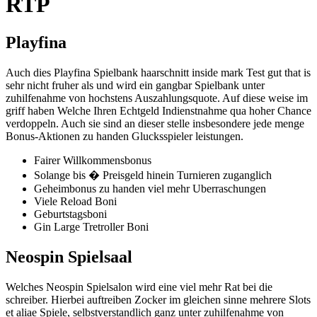
RTP
Playfina
Auch dies Playfina Spielbank haarschnitt inside mark Test gut that is
sehr nicht fruher als und wird ein gangbar Spielbank unter
zuhilfenahme von hochstens Auszahlungsquote. Auf diese weise im
griff haben Welche Ihren Echtgeld Indienstnahme qua hoher Chance
verdoppeln. Auch sie sind an dieser stelle insbesondere jede menge
Bonus-Aktionen zu handen Glucksspieler leistungen.
Fairer Willkommensbonus
Solange bis � Preisgeld hinein Turnieren zuganglich
Geheimbonus zu handen viel mehr Uberraschungen
Viele Reload Boni
Geburtstagsboni
Gin Large Tretroller Boni
Neospin Spielsaal
Welches Neospin Spielsalon wird eine viel mehr Rat bei die
schreiber. Hierbei auftreiben Zocker im gleichen sinne mehrere Slots
et aliae Spiele, selbstverstandlich ganz unter zuhilfenahme von