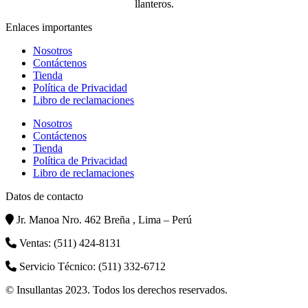
llanteros.
Enlaces importantes
Nosotros
Contáctenos
Tienda
Política de Privacidad
Libro de reclamaciones
Nosotros
Contáctenos
Tienda
Política de Privacidad
Libro de reclamaciones
Datos de contacto
Jr. Manoa Nro. 462 Breña , Lima – Perú
Ventas: (511) 424-8131
Servicio Técnico: (511) 332-6712
© Insullantas 2023. Todos los derechos reservados.