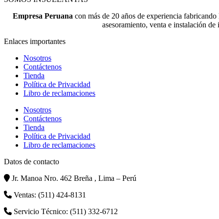
Empresa Peruana
con más de 20 años de experiencia fabricando h
asesoramiento, venta e instalación de 
Enlaces importantes
Nosotros
Contáctenos
Tienda
Política de Privacidad
Libro de reclamaciones
Nosotros
Contáctenos
Tienda
Política de Privacidad
Libro de reclamaciones
Datos de contacto
Jr. Manoa Nro. 462 Breña , Lima – Perú
Ventas: (511) 424-8131
Servicio Técnico: (511) 332-6712