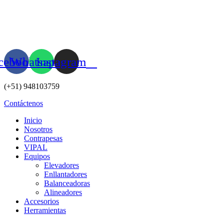
Ir
al
contenido
cebook
Whatsapp
Instagram
(+51) 948103759
Contáctenos
Inicio
Nosotros
Contrapesas
VIPAL
Equipos
Elevadores
Enllantadores
Balanceadoras
Alineadores
Accesorios
Herramientas