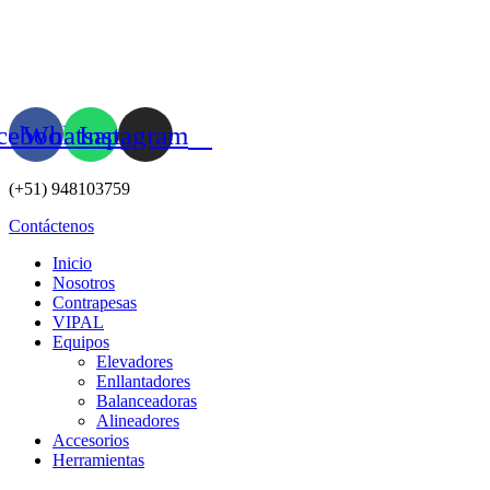
Ir
al
contenido
cebook
Whatsapp
Instagram
(+51) 948103759
Contáctenos
Inicio
Nosotros
Contrapesas
VIPAL
Equipos
Elevadores
Enllantadores
Balanceadoras
Alineadores
Accesorios
Herramientas