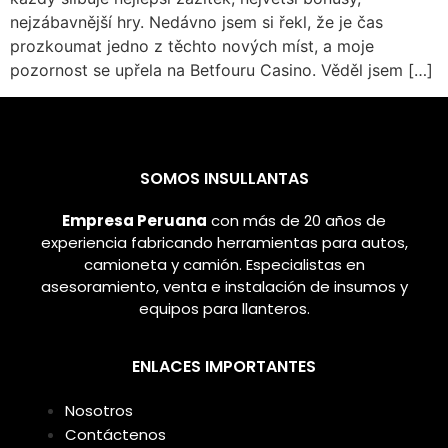
nejzábavnější hry. Nedávno jsem si řekl, že je čas
prozkoumat jedno z těchto nových míst, a moje
pozornost se upřela na Betfouru Casino. Věděl jsem […]
SOMOS INSULLANTAS
Empresa Peruana
con más de 20 años de
experiencia fabricando herramientas para autos,
camioneta y camión. Especialistas en
asesoramiento, venta e instalación de insumos y
equipos para llanteros.
ENLACES IMPORTANTES
Nosotros
Contáctenos